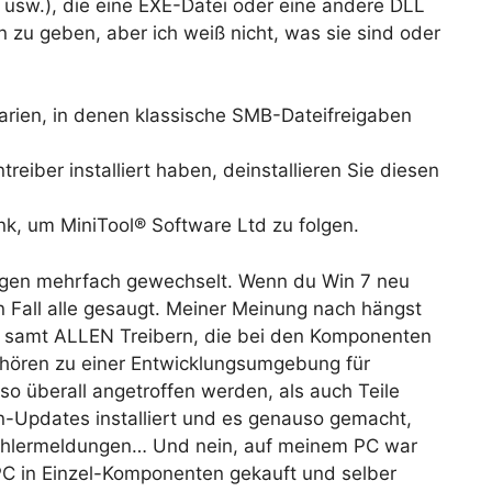
 usw.), die eine EXE-Datei oder eine andere DLL
n zu geben, aber ich weiß nicht, was sie sind oder
narien, in denen klassische SMB-Dateifreigaben
reiber installiert haben, deinstallieren Sie diesen
ink, um MiniTool® Software Ltd zu folgen.
iegen mehrfach gewechselt. Wenn du Win 7 neu
n Fall alle gesaugt. Meiner Meinung nach hängst
t, samt ALLEN Treibern, die bei den Komponenten
gehören zu einer Entwicklungsumgebung für
so überall angetroffen werden, als auch Teile
n-Updates installiert und es genauso gemacht,
ehlermeldungen… Und nein, auf meinem PC war
n PC in Einzel-Komponenten gekauft und selber